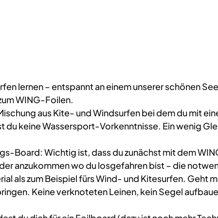
rfen lernen – entspannt an einem unserer schönen S
n zum WING-Foilen.
 Mischung aus Kite- und Windsurfen bei dem du mit ei
 du keine Wassersport-Vorkenntnisse. Ein wenig Gle
egs-Board: Wichtig ist, dass du zunächst mit dem WIN
 wieder anzukommen wo du losgefahren bist – die notwen
al als zum Beispiel fürs Wind- und Kitesurfen. Geht 
bringen. Keine verknoteten Leinen, kein Segel aufbau
est du dich für ein Foilboard (dazu ist noch mehr Tech