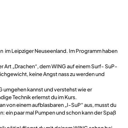
een im Leipziger Neuseenland. Im Programm haben
ner Art „Drachen“, dem WING auf einem Surf- SuP-
ichgewicht, keine Angst nass zu werden und
G umgehen kannst und verstehst wie er
dige Technik erlernst du im Kurs.
man von einem aufblasbaren „I-SuP“ aus, musst du
en: ein paar mal Pumpen und schon kann der Spaß
nik nötig) fliegst du mit deinem WING schon bei