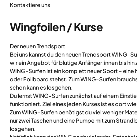
Kontaktiere uns
Wingfoilen / Kurse
Der neuen Trendsport
Bei uns kannst du den neuen Trendsport WING-Su
wir ein Angebot für blutige Anfänger:innen bis hi
WING-Surfen ist ein komplett neuer Sport – eine
oder Foilboard stehst. Zum WING-Surfen brauchst
schon kann es losgehen.
Du lernst WING-Surfen zunächst auf einem Einsti
funktioniert. Ziel eines jeden Kurses ist es dort
Zum WING-Surfen benötigst du viel weniger Materi
nur zwei Taschen und eine Pumpe mit zum Strand 
losgehen.
Natürlich kann der WING noch viel mehr: Entscheid