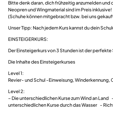
Bitte denk daran, dich frühzeitig anzumelden und di
Neopren und Wingmaterial sind im Preis inklusive!
(Schuhe können mitgebracht bzw. bei uns gekauf
Unser Tipp: Nach jedem Kurs kannst du dein Schulun
EINSTEIGERKURS:
Der Einsteigerkurs von 3 Stunden ist der perfekte 
Die Inhalte des Einsteigerkurses
Level 1:
Revier- und Schul -Einweisung, Winderkennung, 
Level 2:
– Die unterschiedlichen Kurse zum Wind an Land 
unterschiedlichen Kurse durch das Wasser - Ri