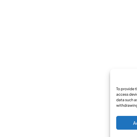
To provide 
access devi
data such as
withdrawing
A