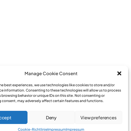
Manage Cookie Consent
the best experiences, we use technologies like cookies to store and/or
ce information. Consenting to these technologies will allow us to process
 browsing behavior or unique IDs on this site. Not consenting or
 consent, may adversely affect certain features and functions.
ccept
Deny
View preferences
Impressum
Cookie-Richtlinie
Impressum
Impressum