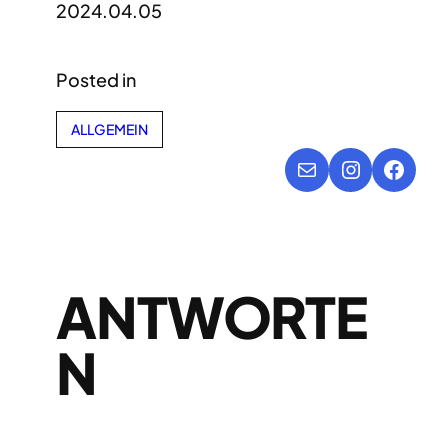
2024.04.05
Posted in
ALLGEMEIN
E-Mail
Instagra
Face
ANTWORTE
N