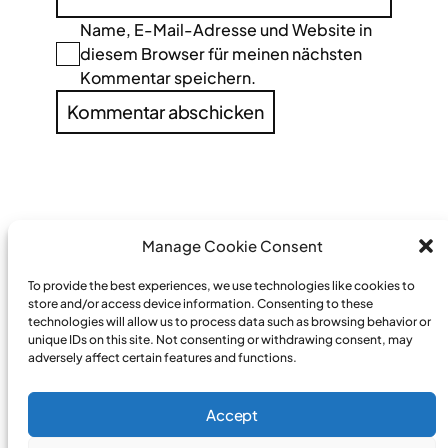
Name, E-Mail-Adresse und Website in
diesem Browser für meinen nächsten
Kommentar speichern.
Manage Cookie Consent
PREVIOUS
←
NEXT
→
To provide the best experiences, we use technologies like cookies to
store and/or access device information. Consenting to these
technologies will allow us to process data such as browsing behavior or
unique IDs on this site. Not consenting or withdrawing consent, may
adversely affect certain features and functions.
Accept
© 2023
Surfshop24 – Windsurf, Kite, Wing