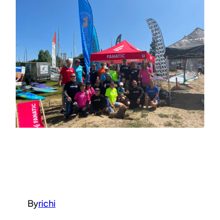
By
richi