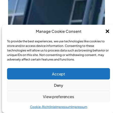
Manage Cookie Consent
To provide the best experiences, we use technologies like cookies to
store and/or access device information. Consenting to these
technologies will allow us to process data such as browsing behavior or
unique IDs on this site. Not consenting or withdrawing consent, may
adversely affect certain features and functions.
Accept
Deny
View preferences
Cookie-Richtlinie
Impressum
Impressum