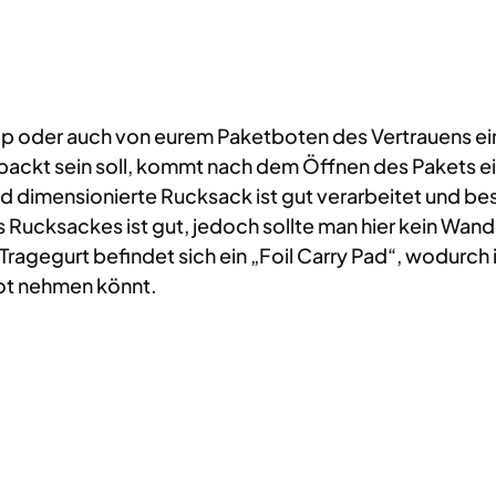
oder auch von eurem Paketboten des Vertrauens einen 
rpackt sein soll, kommt nach dem Öffnen des Pakets ei
 dimensionierte Rucksack ist gut verarbeitet und besi
 Rucksackes ist gut, jedoch sollte man hier kein Wa
n Tragegurt befindet sich ein „Foil Carry Pad“, wodurc
pot nehmen könnt.