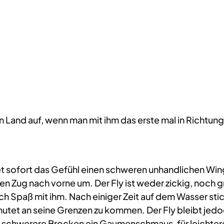
n Land auf, wenn man mit ihm das erste mal in Richtun
ofort das Gefühl einen schweren unhandlichen Wing i
 Zug nach vorne um. Der Fly ist weder zickig, noch gro
ach Spaß mit ihm. Nach einiger Zeit auf dem Wasser st
tet an seine Grenzen zu kommen. Der Fly bleibt jedoc
as schwerere Brocken ein Gaumenschmaus, für leichter