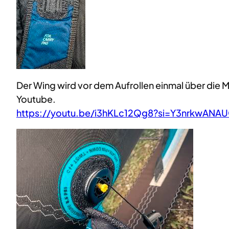
Der Wing wird vor dem Aufrollen einmal über die M
Youtube.
https://youtu.be/i3hKLc12Qg8?si=Y3nrkwAN